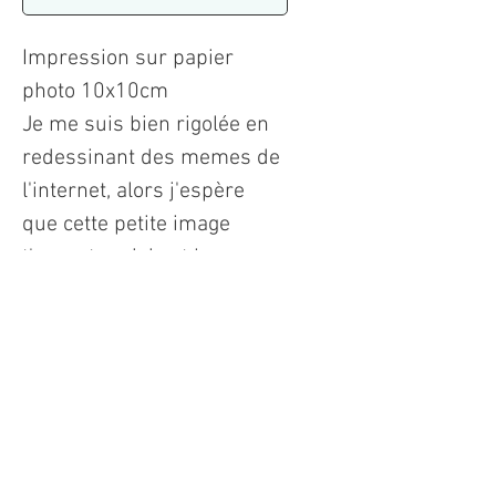
Impression sur papier 
photo 10x10cm
Je me suis bien rigolée en 
redessinant des memes de 
l'internet, alors j'espère 
que cette petite image 
t'apportera joie et bonne 
humeur dans ton coeur !
Tout droits réservés à Elly Oldman. Merci de ne pas utiliser les visuels
et textes sans autorisation préalable de l artiste ©